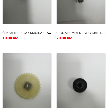
Č
EP KARTERA GY6 MAŠINA OD 50-150 CC
U
LJNA PUMPA KEEWAY MATRIX I F-ACT 50 CC 2T
10,00 KM
70,00 KM