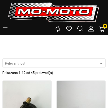
0




Relevantnost
Prikazano 1-12 od 45 proizvod(a)