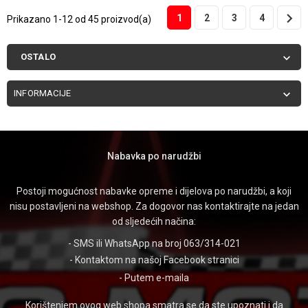

1
2
3
4
Prikazano 1-12 od 45 proizvod(a)
OSTALO

INFORMACIJE

Nabavka po narudžbi
Postoji mogućnost nabavke opreme i dijelova po narudžbi, a koji
nisu postavljeni na webshop. Za dogovor nas kontaktirajte na jedan
od sljedećih načina:
- SMS ili WhatsApp na broj 063/314-021
- Kontaktom na našoj
Facebook stranici
- Putem
e-maila
Korištenjem ovog web shopa smatra se da ste upoznati i da