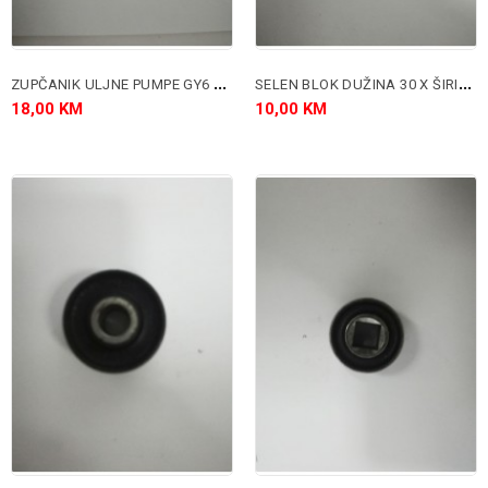
Z
UPČANIK ULJNE PUMPE GY6 50CC 4T
S
ELEN BLOK DUŽINA 30 X ŠIRINA 30 X RUPA 10 MM.
18,00 KM
10,00 KM