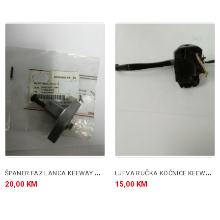
Š
PANER FAZ LANCA KEEWAY MATRIX I F-ACT 125
L
JEVA RUČKA KOČNICE KEEWAY MATRIX
20,00 KM
15,00 KM