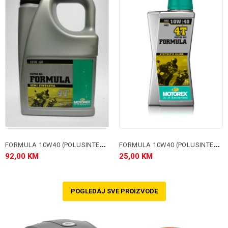
F
ORMULA 10W40 (POLUSINTETIKA)
F
ORMULA 10W40 (POLUSINTETIKA)
92,00 KM
25,00 KM
POGLEDAJ SVE PROIZVODE