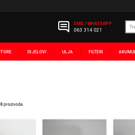
SMS / WHATSAPP
063 314 021
OTORE
DIJELOVI
ULJA
FILTERI
AKUMU
8 proizvoda.