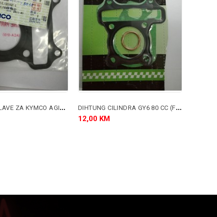
D
IHTUNG GLAVE ZA KYMCO AGILITY 50 CC 4T
D
IHTUNG CILINDRA GY6 80 CC (FI 47MM)
12,00 KM