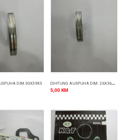
D
IHTUNG AUSPUHA DIM. 26X36X5 MM.
USPUHA DIM.30X39X5
5,00 KM