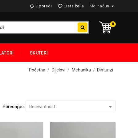

Uporedi
Lista želja
Moj račun


0
LATORI
SKUTERI
Početna
Dijelovi
Mehanika
Dihtunzi

Poredaj po:
Relevantnost