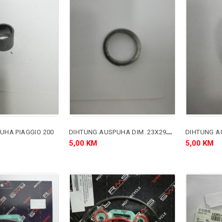
D
IHTUNG AUSPUHA DIM. 23X29X5 MM.
UHA PIAGGIO 200
DIHTUNG A
5,00 KM
5,00 KM