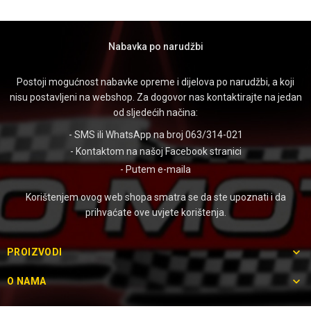
Nabavka po narudžbi
Postoji mogućnost nabavke opreme i dijelova po narudžbi, a koji
nisu postavljeni na webshop. Za dogovor nas kontaktirajte na jedan
od sljedećih načina:
- SMS ili WhatsApp na broj 063/314-021
- Kontaktom na našoj
Facebook stranici
- Putem
e-maila
Korištenjem ovog web shopa smatra se da ste upoznati i da
prihvaćate ove uvjete korištenja.

PROIZVODI

O NAMA

O TRGOVINI: