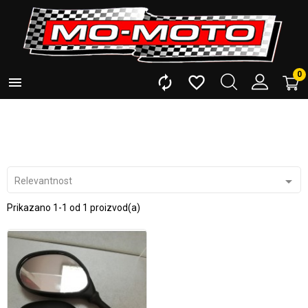
0




Relevantnost
Prikazano 1-1 od 1 proizvod(a)