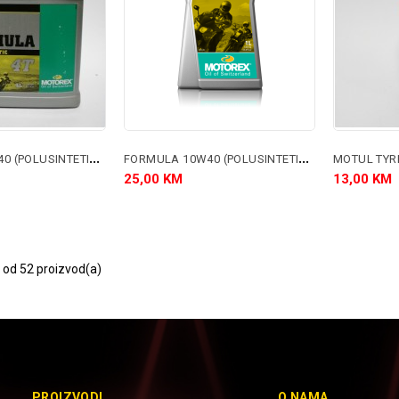
F
ORMULA 10W40 (POLUSINTETIKA)
F
ORMULA 10W40 (POLUSINTETIKA)
MOTUL TYR
25,00 KM
13,00 KM
 od 52 proizvod(a)
PROIZVODI
O NAMA