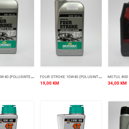
F
OUR STROKE 5W40 (POLUSINTETIKA)
F
OUR STROKE 10W40 (POLUSINTETIKA)
MOTUL 800 
19,00 KM
34,00 KM