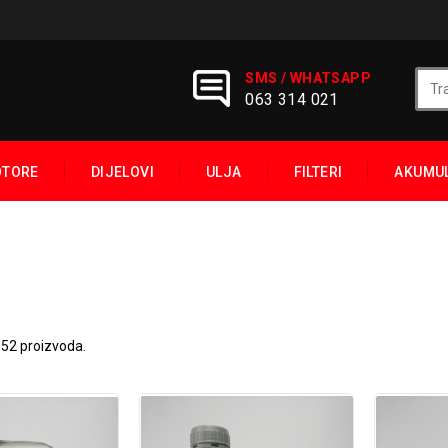
SMS / WHATSAPP
063 314 021
OTORE
DIJELOVI
ULJA
FILTERI
AKUMU
 52 proizvoda.