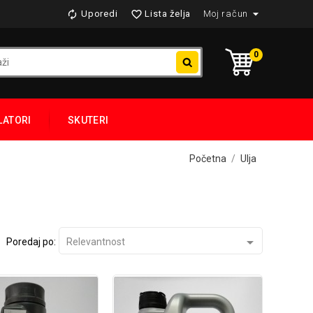

Uporedi
Lista želja
Moj račun


0
LATORI
SKUTERI
Početna
Ulja

Poredaj po:
Relevantnost