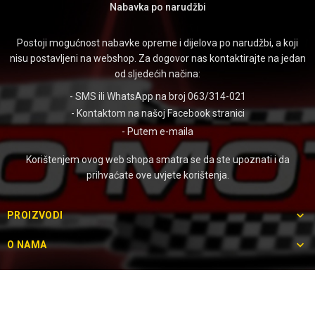
Nabavka po narudžbi
Postoji mogućnost nabavke opreme i dijelova po narudžbi, a koji
nisu postavljeni na webshop. Za dogovor nas kontaktirajte na jedan
od sljedećih načina:
- SMS ili WhatsApp na broj 063/314-021
- Kontaktom na našoj
Facebook stranici
- Putem
e-maila
Korištenjem ovog web shopa smatra se da ste upoznati i da
prihvaćate ove uvjete korištenja.

PROIZVODI

O NAMA

O TRGOVINI:

FOLLOW US