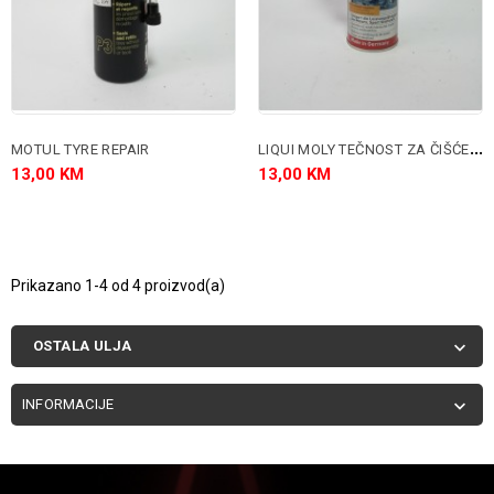
L
IQUI MOLY TEČNOST ZA ČIŠĆENJE KARBURATORA
MOTUL TYRE REPAIR
13,00 KM
13,00 KM
Prikazano 1-4 od 4 proizvod(a)
OSTALA ULJA

INFORMACIJE
