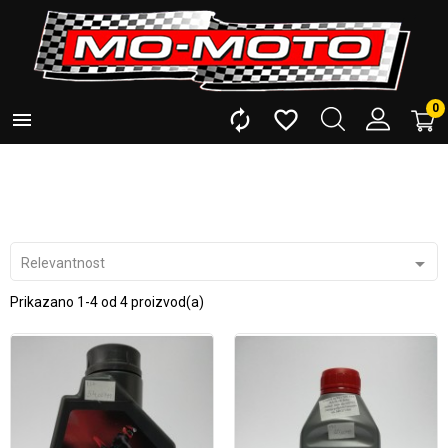
0




Relevantnost
Prikazano 1-4 od 4 proizvod(a)