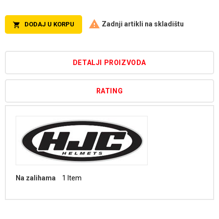

Zadnji artikli na skladištu
DODAJ U KORPU

DETALJI PROIZVODA
RATING
Na zalihama
1 Item