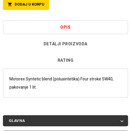
DODAJ U KORPU

OPIS
DETALJI PROIZVODA
RATING
Motorex Syntetic blend (polusintetika) Four stroke 5W40,
pakovanje 1 lit.
GLAVNA
