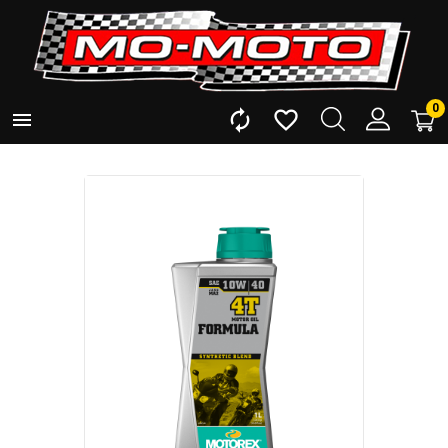
0


