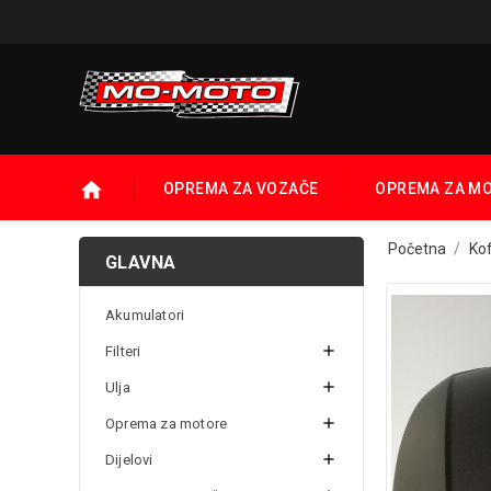
OPREMA ZA VOZAČE
OPREMA ZA M
Početna
Ko
GLAVNA
Akumulatori

Filteri

Ulja

Oprema za motore

Dijelovi