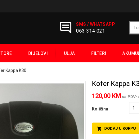
SMS / WHATSAPP
063 314 021
OTORE
DIJELOVI
ULJA
FILTERI
AKUMU
fer Kappa K30
Kofer Kappa K
120,00 KM
sa PDV-
Količina
DODAJ U KORPU
