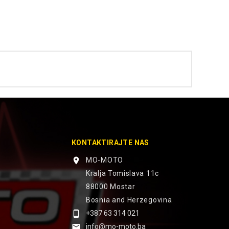
KONTAKTIRAJTE NAS

MO-MOTO
Kralja Tomislava 11c
88000 Mostar
Bosnia and Herzegovina

+387 63 314 021

info@mo-moto.ba