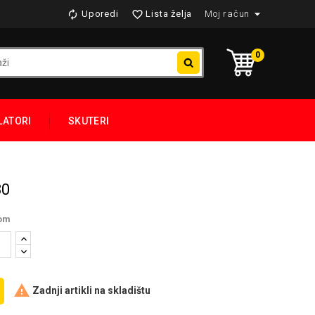

Uporedi
Lista želja
Moj račun


0
LATORI
SKUTERI
30
om

Zadnji artikli na skladištu