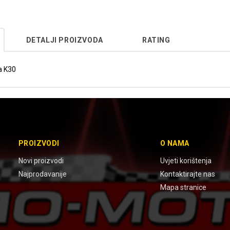
DETALJI PROIZVODA
RATING
a K30
PROIZVODI
O NAMA
Novi proizvodi
Uvjeti korištenja
Najprodavanije
Kontaktirajte nas
Mapa stranice