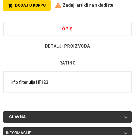

Zadnji artikli na skladištu
DODAJ U KORPU

OPIS
DETALJI PROIZVODA
RATING
Hiflo filter ulja HF123
GLAVNA

INFORMACIJE
