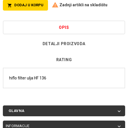

Zadnji artikli na skladištu
DODAJ U KORPU

OPIS
DETALJI PROIZVODA
RATING
hiflo filter ulja HF 136
GLAVNA

INFORMACIJE
